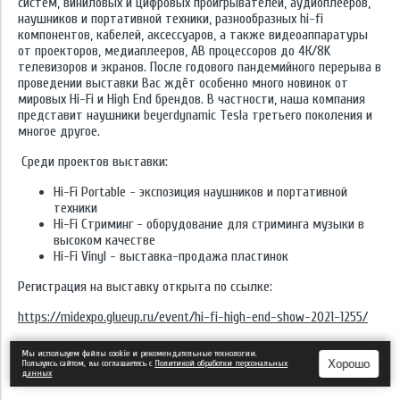
систем, виниловых и цифровых проигрывателей, аудиоплееров,
наушников и портативной техники, разнообразных hi-fi
компонентов, кабелей, аксессуаров, а также видеоаппаратуры
от проекторов, медиаплееров, АВ процессоров до 4К/8K
телевизоров и экранов. После годового пандемийного перерыва в
проведении выставки Вас ждёт особенно много новинок от
мировых Hi-Fi и High End брендов. В частности, наша компания
представит наушники beyerdynamic Tesla третьего поколения и
многое другое
.
Среди проектов выставки:
Hi-Fi Portable - экспозиция наушников и портативной
техники
Hi-Fi Стриминг - оборудование для стриминга музыки в
высоком качестве
Hi-Fi Vinyl - выставка-продажа пластинок
Регистрация на выставку открыта по ссылке:
https://midexpo.glueup.ru/event/hi-fi-high-end-show-2021-1255/
Ждём Вас номере "510" с 21 по 23 мая, в отеле «Бородино»
Мы используем файлы cookie и рекомендательные технологии.
Хорошо
Пользуясь сайтом, вы соглашаетесь с
Политикой обработки персональных
данных