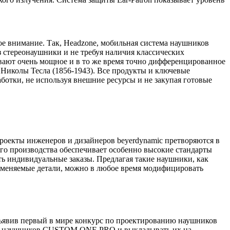
ое внимание. Так, Headzone, мобильная система наушников
з стереонаушники и не требуя наличия классических
ивают очень мощное и в то же время точно дифференцированное
 Николы Тесла (1856-1943). Все продукты и ключевые
ботки, не используя внешние ресурсы и не закупая готовые
Проекты инженеров и дизайнеров beyerdynamic претворяются в
о производства обеспечивает особенно высокие стандарты
ть индивидуальные заказы. Предлагая такие наушники, как
меняемые детали, можно в любое время модифицировать
объявив первый в мире конкурс по проектированию наушников
нты наушников CUSTOM ONE PRO и выкладывать их на