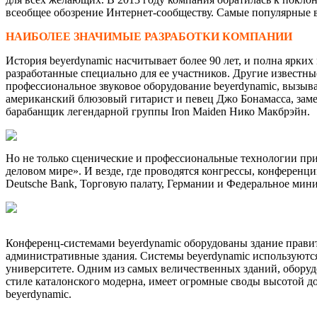
всеобщее обозрение Интернет-сообществу. Самые популярные 
НАИБОЛЕЕ ЗНАЧИМЫЕ РАЗРАБОТКИ КОМПАНИИ
История beyerdynamic насчитывает более 90 лет, и полна ярки
разработанные специально для ее участников. Другие известны
профессиональное звуковое оборудование beyerdynamic, вызыв
американский блюзовый гитарист и певец Джо Бонамасса, зам
барабанщик легендарной группы Iron Maiden Нико Макбрэйн.
Но не только сценические и профессиональные технологии прив
деловом мире». И везде, где проводятся конгрессы, конференц
Deutsche Bank, Торговую палату, Германии и Федеральное мин
Конференц-системами beyerdynamic оборудованы здание прави
административные здания. Системы beyerdynamic используются
университете. Одним из самых величественных зданий, оборудо
стиле каталонского модерна, имеет огромные своды высотой до
beyerdynamic.