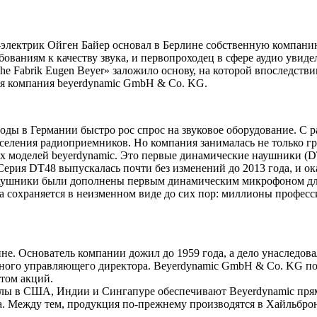
р-электрик Ойген Байер основал в Берлине собственную компани
ваниям к качеству звука, и первопроходец в сфере аудио увиде
sche Fabrik Eugen Beyer» заложило основу, на которой впоследс
я компания beyerdynamic GmbH & Co. KG.
 годы в Германии быстро рос спрос на звуковое оборудование. 
аселения радиоприемников. Но компания занималась не только г
 моделей beyerdynamic. Это первые динамические наушники (DT
ерия DT48 выпускалась почти без изменений до 2013 года, и ок
 наушники были дополнены первым динамическим микрофоном для
а сохраняется в неизменном виде до сих пор: миллионы професс
не. Основатель компании дожил до 1959 года, а дело унаследова
нного управляющего директора. Beyerdynamic GmbH & Co. KG по
етом акций.
алы в США, Индии и Сингапуре обеспечивают Beyerdynamic пря
ра. Между тем, продукция по-прежнему производятся в Хайльбро