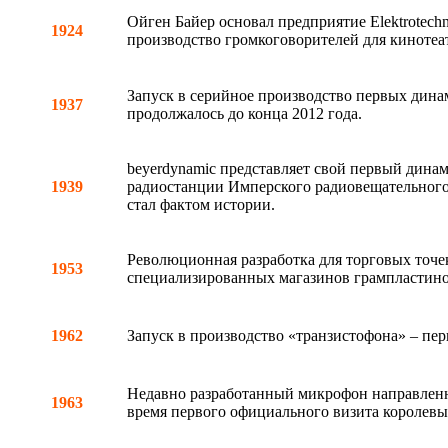
Ойген Байер основал предприятие Elektrotechn
1924
производство громкоговорителей для кинотеат
Запуск в серийное производство первых дин
1937
продолжалось до конца 2012 года.
beyerdynamic представляет свой первый дина
1939
радиостанции Имперского радиовещательного о
стал фактом истории.
Революционная разработка для торговых точе
1953
специализированных магазинов грампластино
1962
Запуск в производство «транзистофона» – пе
Недавно разработанный микрофон направленн
1963
время первого официального визита королевы