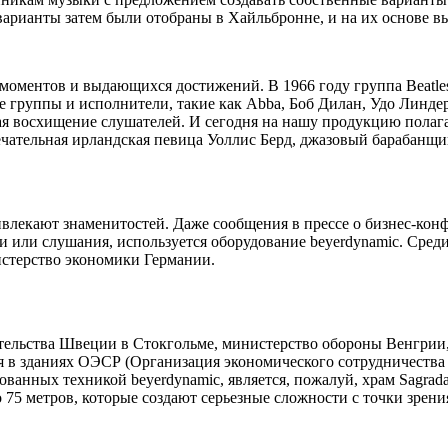
варианты затем были отобраны в Хайльбронне, и на их основе
х моментов и выдающихся достижений. В 1966 году группа Beatl
е группы и исполнители, такие как Abba, Боб Дилан, Удо Линде
ая восхищение слушателей. И сегодня на нашу продукцию полага
ечательная ирландская певица Уоллис Берд, джазовый барабанщ
лекают знаменитостей. Даже сообщения в прессе о бизнес-конфе
ии или слушания, используется оборудование beyerdynamic. Сред
истерство экономики Германии.
тельства Швеции в Стокгольме, министерство обороны Венгрии
 в зданиях ОЭСР (Организация экономического сотрудничества 
ванных техникой beyerdynamic, является, пожалуй, храм Sagrada
 75 метров, которые создают серьезные сложности с точки зрени