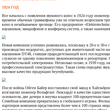
1924 ГОД
Все началось с появления звукового кино: в 1924 году инжене
времени обычные граммофоны уже не отвечали возросшим требо
кино в незабываемое зрелище. Его предприятие «Elektrotechni
наушников, микрофонов и конференц-систем, а также нынешня
Новая компания успешно развивалась, поскольку в 20-е и 30-е
производство недорогих, доступных для значительной части н
наушников DT48, ставшая прародительницей всех последующих
служили не одному поколению звукоинженеров и репортеров. С
потребительской электроники. Несколько позже, в 1939 году,
профессиональной электроакустики. Такая схема передачи звук
высокое качество продукции beyerdynamic.
После войны Ойген Байер восстановил свой завод в Хайльброн
возглавлял инженер Вольфганг Люкхардт в качестве единстве
основателя, две дочери и внучка владеют 100-процентным пак
Семейная компания превратилась в глобального игрока. Фили
партнеров компания представлена более чем в 100 странах ми
поставки по всему миру непосредственно из головного офиса.