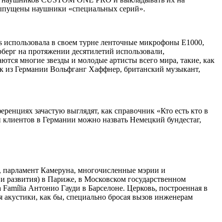
 выпущены наушники «специальных серий».
es использовала в своем турне ленточные микрофоны E1000,
рберг на протяжении десятилетий использовали,
ются многие звезды и молодые артисты всего мира, такие, как
ик из Германии Вольфганг Хаффнер, британский музыкант,
ренциях зачастую выглядят, как справочник «Кто есть кто в
и клиентов в Германии можно назвать Немецкий бундестаг,
, парламент Камеруна, многочисленные мэрии и
и развития) в Париже, в Московском государственном
 Família Антонио Гауди в Барселоне. Церковь, построенная в
я акустики, как бы, специально бросая вызов инженерам