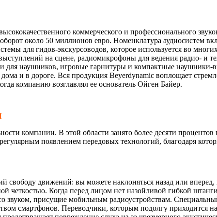
высококачественного коммерческого и профессионального звуко
оборот около 50 миллионов евро. Номенклатура аудиосистем вк
темы для гидов-экскурсоводов, которое используется во многих
выступлений на сцене, радиомикрофоны для ведения радио- и т
и для наушников, игровые гарнитуры и компактные наушники-в
 дома и в дороге. Вся продукция Beyerdynamic воплощает стрем
 когда компанию возглавлял ее основатель Ойген Байер.
И
ьности компании. В этой области занято более десяти проценто
егулярным появлением передовых технологий, благодаря которы
ий свободу движений: вы можете наклоняться назад или вперед, 
ой четкостью. Когда перед лицом нет назойливой гибкой штанги
 со звуком, присущие мобильным радиоустройствам. Специальны
ством смартфонов. Переводчики, которым подолгу приходится на
я предотвращает повреждение слуха из-за чрезмерного акустичес