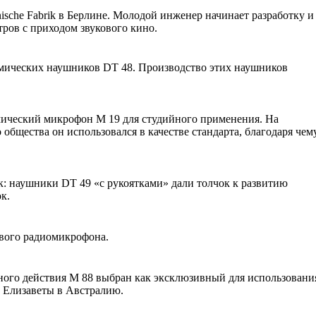
ische Fabrik в Берлине. Молодой инженер начинает разработку и
ров с приходом звукового кино.
амических наушников DT 48. Производство этих наушников
мический микрофон M 19 для студийного применения. На
бщества он использовался в качестве стандарта, благодаря чем
к: наушники DT 49 «с рукоятками» дали толчок к развитию
к.
рвого радиомикрофона.
ого действия M 88 выбран как эксклюзивный для использовани
 Елизаветы в Австралию.