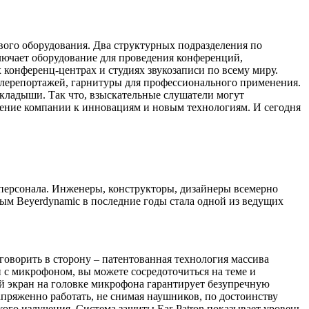
вого оборудования. Два структурных подразделения по
лючает оборудование для проведения конференций,
 конференц-центрах и студиях звукозаписи по всему миру.
елерепортажей, гарнитуры для профессионального применения.
кладыши. Так что, взыскательные слушатели могут
ление компании к инновациям и новым технологиям. И сегодня
в персонала. Инженеры, конструкторы, дизайнеры всемерно
м Beyerdynamic в последние годы стала одной из ведущих
говорить в сторону – патентованная технология массива
 с микрофоном, вы можете сосредоточиться на теме и
й экран на головке микрофона гарантирует безупречную
пряженно работать, не снимая наушников, по достоинству
кого излучения. Система защиты Ear-Patron показывает уровень