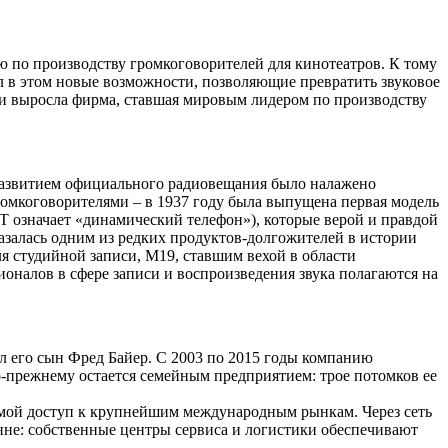
ю по производству громкоговорителей для кинотеатров. К тому
л в этом новые возможности, позволяющие превратить звуковое
твии выросла фирма, ставшая мировым лидером по производству
С развитием официального радиовещания было налажено
ромкоговорителями – в 1937 году была выпущена первая модель
 означает «динамический телефон»), которые верой и правдой
азалась одним из редких продуктов-долгожителей в истории
 студийной записи, M19, ставшим вехой в области
ионалов в сфере записи и воспроизведения звука полагаются на
л его сын Фред Байер. С 2003 по 2015 годы компанию
-прежнему остается семейным предприятием: трое потомков ее
мой доступ к крупнейшим международным рынкам. Через сеть
нне: собственные центры сервиса и логистики обеспечивают