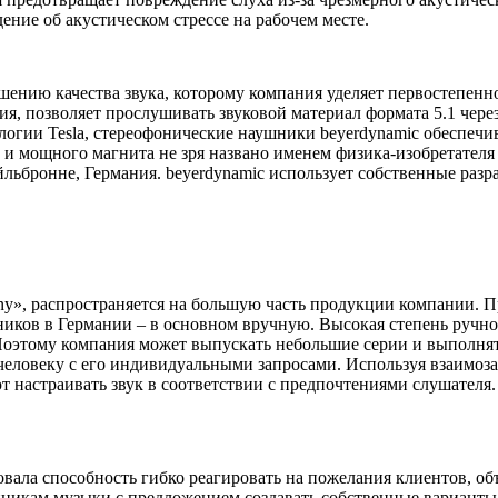
ение об акустическом стрессе на рабочем месте.
ению качества звука, которому компания уделяет первостепенн
ия, позволяет прослушивать звуковой материал формата 5.1 чере
ологии Tesla, стереофонические наушники beyerdynamic обеспеч
 и мощного магнита не зря названо именем физика-изобретателя
ьбронне, Германия. beyerdynamic использует собственные разра
any», распространяется на большую часть продукции компании. 
ков в Германии – в основном вручную. Высокая степень ручног
. Поэтому компания может выпускать небольшие серии и выполня
ловеку с его индивидуальными запросами. Используя взаимоза
 настраивать звук в соответствии с предпочтениями слушателя.
ровала способность гибко реагировать на пожелания клиентов, 
лонникам музыки с предложением создавать собственные вариа