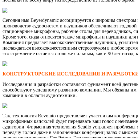
Сегодня имя Beyerdynamic ассоциируется с широким спектром 
производству аудиосистем и наушников обеспечивают годовой 
стационарные микрофоны, рабочие столы для переводчиков, сис
Кроме того, сюда относятся также микрофоны и наушники для 
Компания предлагает высококачественные наушники, усилител
наслаждаться высококачественным стереозвуком в любое время
это стремление остается столь же сильным, как и 90 лет назад,
КОНСТРУКТОРСКИЕ ИССЛЕДОВАНИЯ И РАЗРАБОТК
Исследования и разработки составляют фундамент всей деятел
способствуют успешному развитию компании. Мы обязаны им р
компаний в области аудиотехники.
Так, технология Revoluto предоставляет участникам конференц
микрофонных капсюлей будет передавать ваш голос с неизменн
аудитории. Фирменная технология Scudio устраняет проблемы
передачу голоса даже в заполненных конференц-залах с множе
оценят преимущества Ear-Patron. Эта патентованная технологи