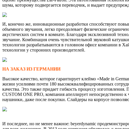
шума, которому подвергается переводчик, и выдает предупрежд
И, конечно же, инновационные разработки способствуют повыш
объемного звучания, легко преодолевает физические ограничен
акустических систем в комнате. Благодаря эксклюзивной техн
звучание. Комбинация очень чувствительной звуковой катушки
технологии разрабатываются в головном офисе компании в Хайл
технологии у сторонних производителей.
НА ЗАКАЗ ИЗ ГЕРМАНИИ
Высокое качество, которое гарантирует клеймо «Made in Germ
жизни усилиями почти 180 высококвалифицированных сотрудни
качества. Это также придает гибкость процессу изготовления
CUSTOM ONE PRO, компания апеллирует непосредственно к че
наушники, даже после покупки. Слайдеры на корпусе позволяют
И последнее, но не менее важное: beyerdynamic продемонстри
для всех желающих. В 2013 году компания обратилась к пок