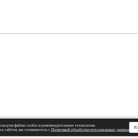
льзуем файлы cookie и рекомендательные технологии.
Х
сь сайтом, вы соглашаетесь с
Политикой обработки персональных данных